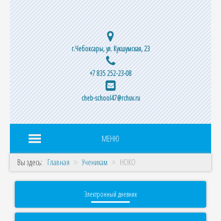
г.Чебоксары, ул. Кукшумская, 23
+7 835 252-23-08
cheb-school47@rchuv.ru
МЕНЮ
Вы здесь:
Главная
Ученикам
НОКО
Электронный дневник